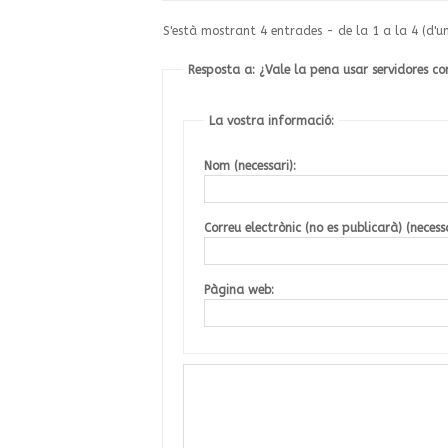
S'està mostrant 4 entrades - de la 1 a la 4 (d'u
Resposta a: ¿Vale la pena usar servidores c
La vostra informació:
Nom (necessari):
Correu electrònic (no es publicarà) (necessa
Pàgina web: