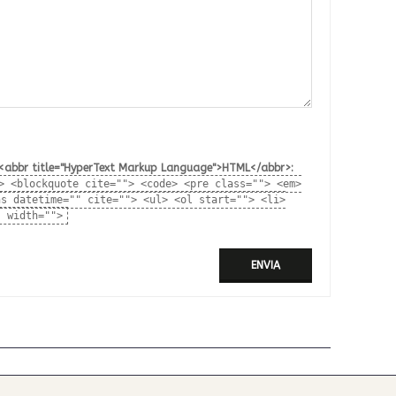
uts <abbr title="HyperText Markup Language">HTML</abbr>:
> <blockquote cite=""> <code> <pre class=""> <em>
ns datetime="" cite=""> <ul> <ol start=""> <li>
" width="">
ENVIA