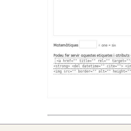
Matemàtiques
÷ one = six
Podeu fer servir aquestes etiquetes i atrib
<a href="" title="" rel="" target=""
<strong> <del datetime="" cite=""> <i
<img src="" border="" alt="" height="