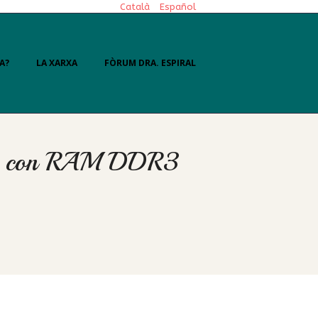
Català
Español
A?
LA XARXA
FÒRUM DRA. ESPIRAL
ores con RAM DDR3