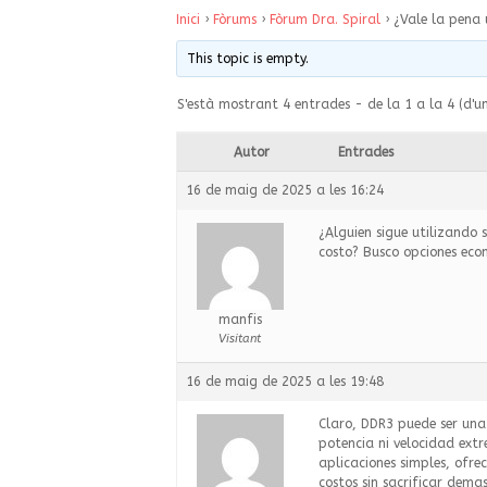
Inici
›
Fòrums
›
Fòrum Dra. Spiral
›
¿Vale la pena 
This topic is empty.
S'està mostrant 4 entrades - de la 1 a la 4 (d'u
Autor
Entrades
16 de maig de 2025 a les 16:24
¿Alguien sigue utilizando 
costo? Busco opciones eco
manfis
Visitant
16 de maig de 2025 a les 19:48
Claro, DDR3 puede ser un
potencia ni velocidad ext
aplicaciones simples, ofr
costos sin sacrificar dema