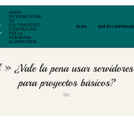
XARXA
INTERNACIONAL
DE
Primary
CULTIVADORES
BLOG
QUÈ ÉS L’ESPIRULIN
D'ESPIRULINA
Navigation
PER LA
SOBIRANIA
Menu
ALIMENTÀRIA
l »
¿Vale la pena usar servid
para proyectos básicos?
On: