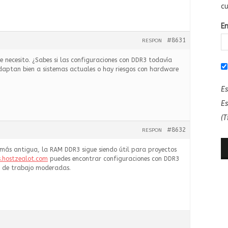
cu
E
#8631
RESPON
ue necesito. ¿Sabes si las configuraciones con DDR3 todavía
adaptan bien a sistemas actuales o hay riesgos con hardware
Es
Es
(T
#8632
RESPON
más antigua, la RAM DDR3 sigue siendo útil para proyectos
s.hostzealot.com
puedes encontrar configuraciones con DDR3
s de trabajo moderadas.