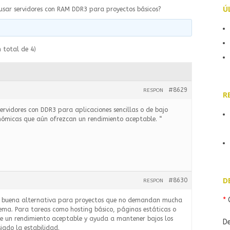
Ú
usar servidores con RAM DDR3 para proyectos básicos?
n total de 4)
#8629
RESPON
R
servidores con DDR3 para aplicaciones sencillas o de bajo
nómicas que aún ofrezcan un rendimiento aceptable. “
D
#8630
RESPON
*
C
a buena alternativa para proyectos que no demandan mucha
rema. Para tareas como hosting básico, páginas estáticas o
ece un rendimiento aceptable y ayuda a mantener bajos los
De
siado la estabilidad.