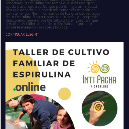
conocimos la Espirulina pensamos que sería una gran
ayuda para nosotros. No sólo podría mejorar mi salud
sino que evitaría que necesitase tomar ese montón de
complementos. Nos informamos de las grandes ventajas
de la Espirulina fresca respecto a la seca, y …¡sorpresa!
descubrimos que era posible cultivarla en casa. Enrique
asistió a un taller online de la Red/Xarxa Espirulina
donde le enseñaron las cosas básicas
CONTINUAR LLEGINT