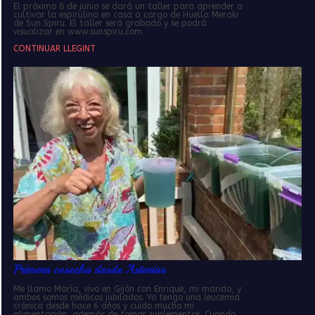
El próximo 8 de junio se dará un taller para aprender a
cultivar la espirulina en casa a cargo de Huella Meraki
de Sun Spiru. El taller será grabado y se podrá
visualizar en www.sunspiru.com
CONTINUAR LLEGINT
Primera cosecha desde Asturias
Me llamo María, vivo en Gijón con Enrique, mi marido, y
ambos somos médicos jubilados. Yo tengo una leucemia
crónica desde hace 6 años y cuido mucho mi
alimentación, además de tomar suplementos. Cuando