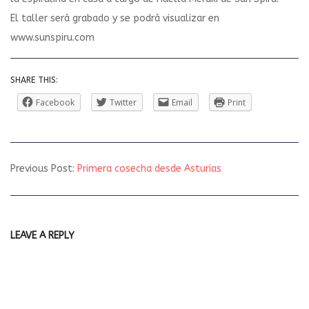
El taller será grabado y se podrá visualizar en
www.sunspiru.com
SHARE THIS:
Facebook
Twitter
Email
Print
2022-
Previous Post:
Primera cosecha desde Asturias
06-
02
LEAVE A REPLY