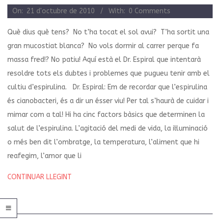
2010-
On:
21 d'octubre de 2010
With:
0 Comments
10-
Què dius què tens? No t’ha tocat el sol avui? T’ha sortit una
21
gran mucostiat blanca? No vols dormir al carrer perque fa
massa fred!? No patiu! Aquí està el Dr. Espiral que intentarà
resoldre tots els dubtes i problemes que pugueu tenir amb el
cultiu d’espirulina. Dr. Espiral: Em de recordar que l’espirulina
és cianobacteri, és a dir un ésser viu! Per tal s’haurà de cuidar i
mimar com a tal! Hi ha cinc factors bàsics que determinen la
salut de l’espirulina. L’agitació del medi de vida, la il·luminació
o més ben dit l’ombratge, la temperatura, l’aliment que hi
reafegim, l’amor que li
CONTINUAR LLEGINT