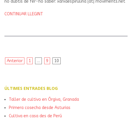
no dubtis de fer-ho saber: xarxaespirulina [at] moviments.net
CONTINUAR LLEGINT
Navegació
Anterior
1
…
9
10
d'entrades
ÚLTIMES ENTRADES BLOG
Taller de cultivo en Órgiva, Granada
Primera cosecha desde Asturias
Cultiva en casa des de Perú