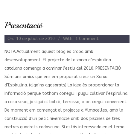
Presentació
2010-
On:
10 de juliol de 2010
With:
1 Comment
07-
NOTA:Actualment aquest blog es troba amb
10
desenvolupament. El projecte de la xarxa d’espirulina
catalana comença a caminar l’estiu del 2010. PRESENTACIÓ
Sóm uns amics que ens em proposat crear un Xarxa
d’Espirulina. (diga’ns agosarats) La idea és proporcionar la
informació perque tothom conegui i pugui cultivar l’espirulina
a casa seua, ja sigui al balcó, terrassa, o on cregui convenient.
De moment em començat el projecte a Almacelles, amb la
construcció d’un petit hivernacle amb dos piscines de tres
metres quadrats cadascuna. Si estàs interessada en el tema