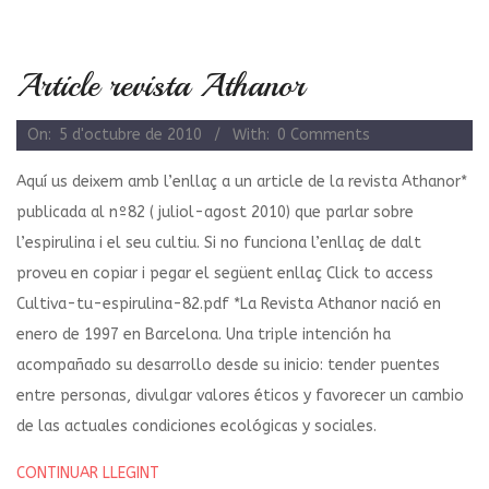
Article revista Athanor
2010-
On:
5 d'octubre de 2010
With:
0 Comments
10-
Aquí us deixem amb l’enllaç a un article de la revista Athanor*
05
publicada al nº82 ( juliol-agost 2010) que parlar sobre
l’espirulina i el seu cultiu. Si no funciona l’enllaç de dalt
proveu en copiar i pegar el següent enllaç Click to access
Cultiva-tu-espirulina-82.pdf *La Revista Athanor nació en
enero de 1997 en Barcelona. Una triple intención ha
acompañado su desarrollo desde su inicio: tender puentes
entre personas, divulgar valores éticos y favorecer un cambio
de las actuales condiciones ecológicas y sociales.
CONTINUAR LLEGINT