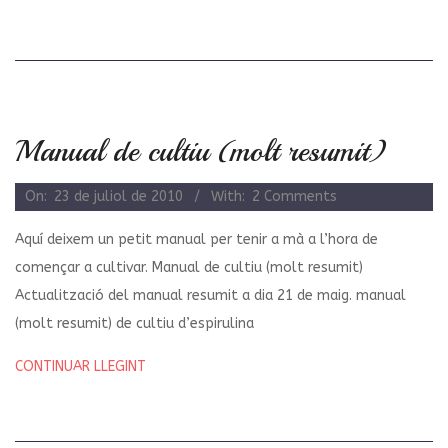
Manual de cultiu (molt resumit)
2010-
On:
23 de juliol de 2010
With:
2 Comments
07-
Aquí deixem un petit manual per tenir a mà a l’hora de
23
començar a cultivar. Manual de cultiu (molt resumit)
Actualització del manual resumit a dia 21 de maig. manual
(molt resumit) de cultiu d’espirulina
CONTINUAR LLEGINT